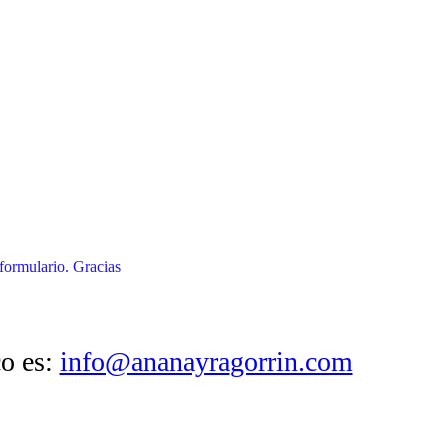
formulario. Gracias
co es:
info@ananayra
gorrin.com