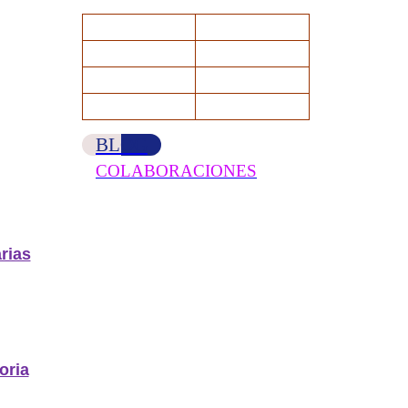
BLOG
COLABORACIONES
rias
oria